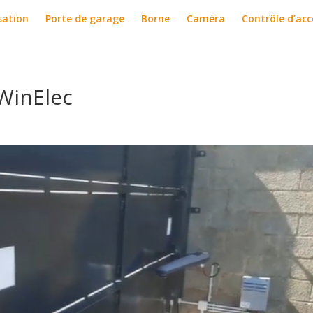
sation
Porte de garage
Borne
Caméra
Contrôle d’acc
 WinElec